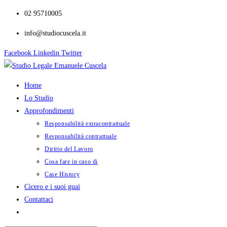
Salta
02 95710005
al
info@studiocuscela.it
contenuto
Facebook
Linkedin
Twitter
Home
Lo Studio
Approfondimenti
Responsabilità extracontrattuale
Responsabilità contrattuale
Diritto del Lavoro
Cosa fare in caso di
Case History
Cicero e i suoi guai
Contattaci
Attiva/disattiva
la