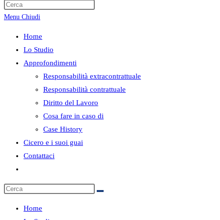
ricerca
Menu
Chiudi
sul
sito
Home
web
Lo Studio
Approfondimenti
Responsabilità extracontrattuale
Responsabilità contrattuale
Diritto del Lavoro
Cosa fare in caso di
Case History
Cicero e i suoi guai
Contattaci
Attiva/disattiva
la
ricerca
sul
Home