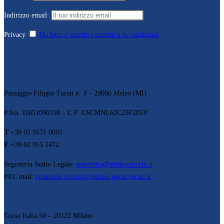
Indirizzo email:
Privacy
Ho letto e accetto i termini e le condizioni
Passaggio Filippo Turati n. 3 – 20066 Melzo (MI)
P.Iva. 11651090158 – C.F. CSCMNL62C23F205V
T
+39 02 9571 0005
F
+39 02 955 1472
Segreteria Sudio Legale:
segreteria@studiocuscela.it
PEC mail:
emanuele.cuscela@milano.pecavvocati.it
Corso Italia 50 – 20122 Milano