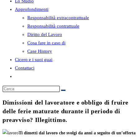
sito
Lo Studio
web
Approfondimenti
Responsabilità extracontrattuale
Responsabilità contrattuale
Diritto del Lavoro
Cosa fare in caso di
Case History
Cicero e i suoi guai
Contattaci
Attiva/disattiva
la
ricerca
sul
Dimissioni del lavoratore e obbligo di fruire
sito
delle ferie maturate durante il periodo di
web
preavviso? Illegittimo.
Ti dimetti dal lavoro che svolgi da anni a seguito di un’offerta