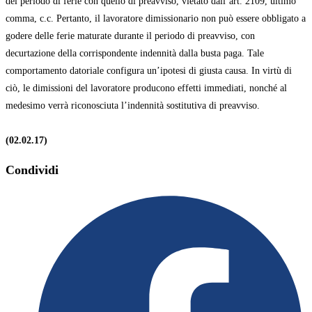
del periodo di ferie con quello di preavviso, vietato dall’art. 2109, ultimo
comma, c.c. Pertanto, il lavoratore dimissionario non può essere obbligato a
godere delle ferie maturate durante il periodo di preavviso, con
decurtazione della corrispondente indennità dalla busta paga. Tale
comportamento datoriale configura un’ipotesi di giusta causa. In virtù di
ciò, le dimissioni del lavoratore producono effetti immediati, nonché al
medesimo verrà riconosciuta l’indennità sostitutiva di preavviso.
(02.02.17)
Share
Condividi
this
Opens
content
in
a
new
window