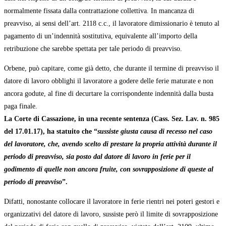
normalmente fissata dalla contrattazione collettiva. In mancanza di
preavviso, ai sensi dell’art. 2118 c.c., il lavoratore dimissionario è tenuto al
pagamento di un’indennità sostitutiva, equivalente all’importo della
retribuzione che sarebbe spettata per tale periodo di preavviso.
Orbene, può capitare, come già detto, che durante il termine di preavviso il
datore di lavoro obblighi il lavoratore a godere delle ferie maturate e non
ancora godute, al fine di decurtare la corrispondente indennità dalla busta
paga finale.
La Corte di Cassazione, in una recente sentenza (Cass. Sez. Lav. n. 985
del 17.01.17), ha statuito che “
sussiste giusta causa di recesso nel caso
del lavoratore, che, avendo scelto di prestare la propria attività durante il
periodo di preavviso, sia posto dal datore di lavoro in ferie per il
godimento di quelle non ancora fruite, con sovrapposizione di queste al
periodo di preavviso
”.
Difatti, nonostante collocare il lavoratore in ferie rientri nei poteri gestori e
organizzativi del datore di lavoro, sussiste però il limite di sovrapposizione