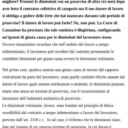
migliore? Presenti le dimissioni con un preavviso di oltre tre mesi dopo
aver letto il contratto collettivo di categoria ma il tuo datore di lavoro
ti obbliga a godere delle ferie che hai maturato durante tale periodo di
preavviso? Il datore di lavoro può farlo? No, non può. La Corte di
Cassazione ha precisato che tale condotta è illegittima, configurando
un’ipotesi di giusta causa per le dimissioni del lavoratore stesso.
Occorre innanzitutto ricordare che nell’ambito del lavoro a tempo
indeterminato, il lavoratore può recedere dal contratto presentando le
cosiddette dimissioni per giusta causa ovvero le dimissioni volontarie.
Nel primo caso, qualora sussista una giusta causa al recesso dal rapporto
contrattuale da parte del lavoratore, ossia quelle condotte illecite assunte dal
datore di lavoro quali omesse retribuzioni o molestie, le dimissioni possono
essere rese senza un termine di preavviso, con il riconoscimento al
lavoratore dell’indennità sostitutiva di preavviso.
Le dimissioni volontarie, invece, sono fondate sul principio di libera
recedibilità dal contratto a tempo indeterminato a favore del lavoratore,
previsto dall’art. 2118 c.c.. In tal caso, è richiesto che le dimissioni siano
date nel rispetto di un congruo termine di preavviso, la cui durata è